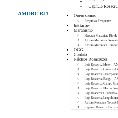
Atrium Rosacruz
Capítulo Rosacr
AMORC RJ1
Quem somos
Perguntas Frequentes
Iniciações
Martinismo
Heptada Martinista Rio d
Atrium Martinista Guan
Atrium Martinista Camp
OGG
Contato
Núcleos Rosacruzes
Loja Rosacruz Méier – 
Loja Rosacruz Gávea –
Loja Rosacruz Jacarepa
Loja Rosacruz Bangu –
Loja Rosacruz Campo G
Loja Rosacruz Ilha do G
Loja Rosacruz Guanabar
Loja Rosacruz Leopoldi
Atrium Rosacruz Nova A
Capítulo Rosacruz Barra