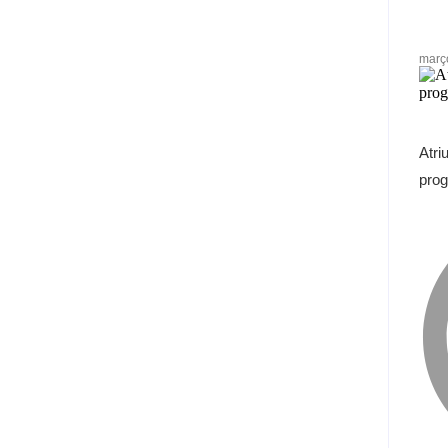
març
Atr
pro