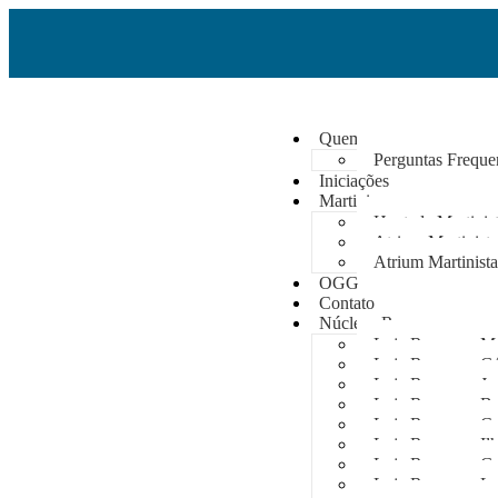
Quem somos
Perguntas Freque
Iniciações
Martinismo
Heptada Martinis
Atrium Martinis
Atrium Martinis
OGG
Contato
Núcleos Rosacruzes
Loja Rosacruz 
Loja Rosacruz 
Loja Rosacruz 
Loja Rosacruz 
Loja Rosacruz 
Loja Rosacruz I
Loja Rosacruz 
Loja Rosacruz 