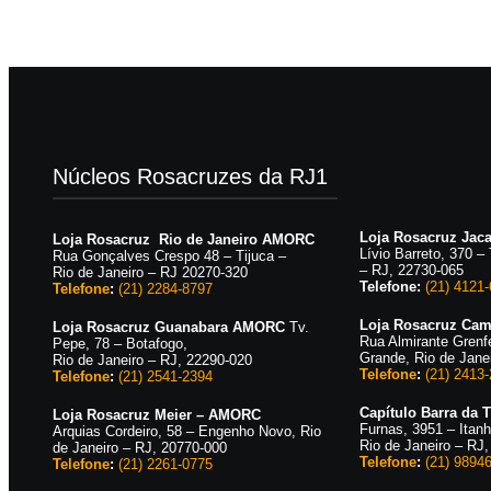
Núcleos Rosacruzes da RJ1
Loja Rosacruz Ja
Loja Rosacruz Rio de Janeiro AMORC
Lívio Barreto, 370 –
Rua Gonçalves Crespo 48 – Tijuca –
– RJ, 22730-065
Rio de Janeiro – RJ 20270-320
Telefone:
(21) 4121
Telefone
:
(21) 2284-8797
Loja Rosacruz Ca
Loja Rosacruz Guanabara AMORC
Tv.
Rua Almirante Grenf
Pepe, 78 – Botafogo,
Grande, Rio de Jane
Rio de Janeiro – RJ, 22290-020
Telefone
:
(21) 2413
Telefone
:
(21) 2541-2394
Capítulo Barra da
Loja Rosacruz Meier – AMORC
Furnas, 3951 – Itan
Arquias Cordeiro, 58 – Engenho Novo, Rio
Rio de Janeiro – RJ
de Janeiro – RJ, 20770-000
Telefone
:
(21) 9894
Telefone
:
(21) 2261-0775