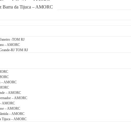
 Nova Atlântida – AMORC
uz Barra da Tijuca – AMORC
e Janeiro -TOM RJ
abara – AMORC
o Grande-RJ TOM RJ
AMORC
 AMORC
guá – AMORC
 AMORC
rande – AMORC
overnador – AMORC
a – AMORC
nense – AMORC
tlântida – AMORC
 da Tijuca – AMORC