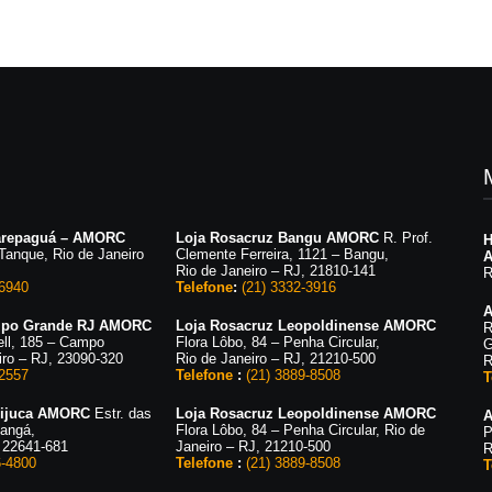
carepaguá – AMORC
Loja Rosacruz Bangu AMORC
R. Prof.
H
 Tanque, Rio de Janeiro
Clemente Ferreira, 1121 – Bangu,
Rio de Janeiro – RJ, 21810-141
R
-6940
Telefone
:
(21) 3332-3916
A
mpo Grande RJ AMORC
Loja Rosacruz Leopoldinense AMORC
R
ell, 185 – Campo
Flora Lôbo, 84 – Penha Circular,
G
iro – RJ, 23090-320
Rio de Janeiro – RJ, 21210-500
R
-2557
Telefone
:
(21) 3889-8508
T
 Tijuca AMORC
Estr. das
Loja Rosacruz Leopoldinense AMORC
A
hangá,
Flora Lôbo, 84 – Penha Circular, Rio de
P
, 22641-681
Janeiro – RJ, 21210-500
R
6-4800
Telefone
:
(21) 3889-8508
T