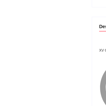
De
XV 