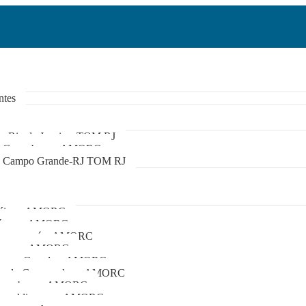
ntes
ta Rio de Janeiro -TOM RJ
ta Guanabara – AMORC
ta Campo Grande-RJ TOM RJ
Méier – AMORC
Gávea – AMORC
Jacarepaguá – AMORC
Bangu – AMORC
Campo Grande – AMORC
lha do Governador – AMORC
Guanabara – AMORC
Leopoldinense – AMORC