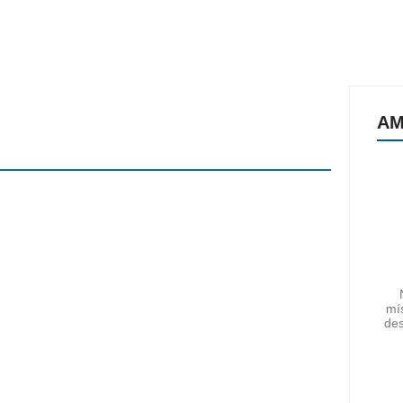
AM
mís
des